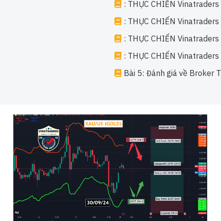
: THỰC CHIẾN Vinatraders
: THỰC CHIẾN Vinatraders
: THỰC CHIẾN Vinatraders
: THỰC CHIẾN Vinatraders
Bài 5: Đánh giá về Broker