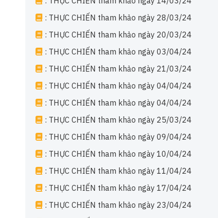
: THỰC CHIẾN tham khảo ngày 14/03/24
: THỰC CHIẾN tham khảo ngày 28/03/24
: THỰC CHIẾN tham khảo ngày 20/03/24
: THỰC CHIẾN tham khảo ngày 03/04/24
: THỰC CHIẾN tham khảo ngày 21/03/24
: THỰC CHIẾN tham khảo ngày 04/04/24
: THỰC CHIẾN tham khảo ngày 04/04/24
: THỰC CHIẾN tham khảo ngày 25/03/24
: THỰC CHIẾN tham khảo ngày 09/04/24
: THỰC CHIẾN tham khảo ngày 10/04/24
: THỰC CHIẾN tham khảo ngày 11/04/24
: THỰC CHIẾN tham khảo ngày 17/04/24
: THỰC CHIẾN tham khảo ngày 23/04/24