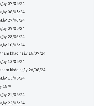
ngày 07/05/24
ngày 08/05/24
ngày 27/06/24
ngày 09/05/24
ngày 28/06/24
ngày 10/05/24
 tham khảo ngày 16/07/24
ngày 13/05/24
 tham khảo ngày 26/08/24
ngày 15/05/24
ày 18/9
ngày 21/05/24
ngày 22/05/24