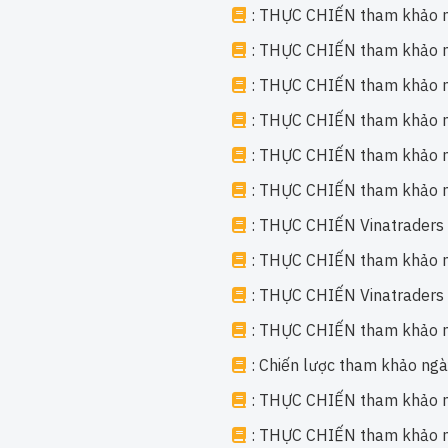
: THỰC CHIẾN tham khảo 
: THỰC CHIẾN tham khảo 
: THỰC CHIẾN tham khảo 
: THỰC CHIẾN tham khảo 
: THỰC CHIẾN tham khảo 
: THỰC CHIẾN tham khảo 
: THỰC CHIẾN Vinatraders
: THỰC CHIẾN tham khảo 
: THỰC CHIẾN Vinatraders
: THỰC CHIẾN tham khảo 
: Chiến lược tham khảo ng
: THỰC CHIẾN tham khảo 
: THỰC CHIẾN tham khảo 