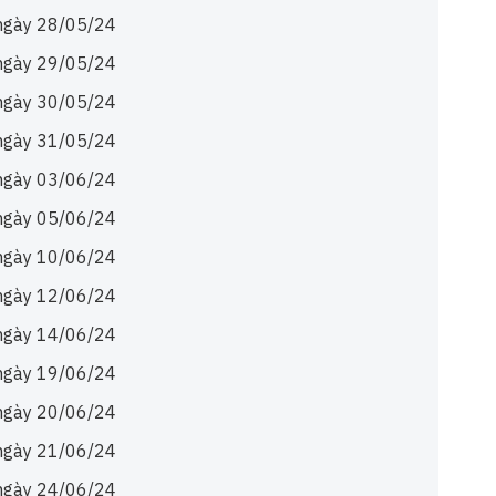
ngày 28/05/24
ngày 29/05/24
ngày 30/05/24
ngày 31/05/24
ngày 03/06/24
ngày 05/06/24
ngày 10/06/24
ngày 12/06/24
ngày 14/06/24
ngày 19/06/24
ngày 20/06/24
ngày 21/06/24
ngày 24/06/24