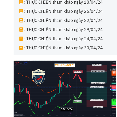
: THỰC CHIẾN tham khảo ngày 18/04/24
: THỰC CHIẾN tham khảo ngày 26/04/24
: THỰC CHIẾN tham khảo ngày 22/04/24
: THỰC CHIẾN tham khảo ngày 29/04/24
: THỰC CHIẾN tham khảo ngày 24/04/24
: THỰC CHIẾN tham khảo ngày 30/04/24