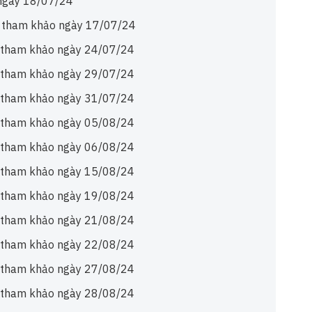
ngày 18/07/24
 tham khảo ngày 17/07/24
 tham khảo ngày 24/07/24
 tham khảo ngày 29/07/24
 tham khảo ngày 31/07/24
 tham khảo ngày 05/08/24
 tham khảo ngày 06/08/24
 tham khảo ngày 15/08/24
 tham khảo ngày 19/08/24
 tham khảo ngày 21/08/24
 tham khảo ngày 22/08/24
 tham khảo ngày 27/08/24
 tham khảo ngày 28/08/24