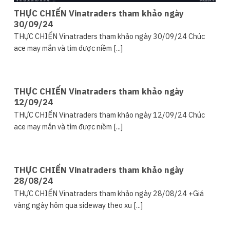
THỰC CHIẾN Vinatraders tham khảo ngày
30/09/24
THỰC CHIẾN Vinatraders tham khảo ngày 30/09/24 Chúc
ace may mắn và tìm được niềm [...]
THỰC CHIẾN Vinatraders tham khảo ngày
12/09/24
THỰC CHIẾN Vinatraders tham khảo ngày 12/09/24 Chúc
ace may mắn và tìm được niềm [...]
THỰC CHIẾN Vinatraders tham khảo ngày
28/08/24
THỰC CHIẾN Vinatraders tham khảo ngày 28/08/24 +Giá
vàng ngày hôm qua sideway theo xu [...]