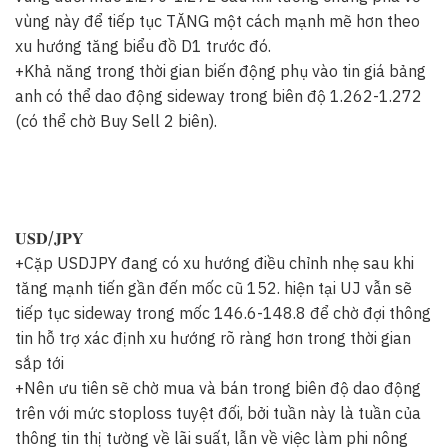
vùng này để tiếp tục TĂNG một cách mạnh mẽ hơn theo
xu hướng tăng biểu đồ D1 trước đó.
+Khả năng trong thời gian biến động phụ vào tin giá bảng
anh có thể dao động sideway trong biên độ 1.262-1.272
(có thể chờ Buy Sell 2 biên).
𝐔𝐒𝐃/𝐉𝐏𝐘
+Cặp USDJPY đang có xu hướng điều chỉnh nhẹ sau khi
tăng mạnh tiến gần đến mốc cũ 152. hiện tại UJ vẫn sẽ
tiếp tục sideway trong mốc 146.6-148.8 để chờ đợi thông
tin hỗ trợ xác định xu hướng rõ ràng hơn trong thời gian
sắp tới
+Nên ưu tiên sẽ chờ mua và bán trong biên độ dao động
trên với mức stoploss tuyệt đối, bởi tuần này là tuần của
thông tin thị tường về lãi suất, lẫn về việc làm phi nông