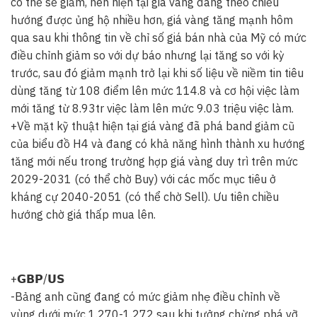
có thể sẽ giảm, nên hiện tại giá vàng đang theo chiều
hướng được ủng hộ nhiều hơn, giá vàng tăng mạnh hôm
qua sau khi thông tin về chỉ số giá bán nhà của Mỹ có mức
điều chỉnh giảm so với dự báo nhưng lại tăng so với kỳ
trước, sau đó giảm mạnh trở lại khi số liệu về niềm tin tiêu
dùng tăng từ 108 điểm lên mức 114.8 và cơ hội việc làm
mới tăng từ 8.93tr việc làm lên mức 9.03 triệu việc làm.
+Về mặt kỹ thuật hiện tại giá vàng đã phá band giảm cũ
của biểu đồ H4 và đang có khả năng hình thành xu hướng
tăng mới nếu trong trường hợp giá vàng duy trì trên mức
2029-2031 (có thể chờ Buy) với các mốc mục tiêu ở
kháng cự 2040-2051 (có thể chờ Sell). Ưu tiên chiều
hướng chờ giá thấp mua lên.
+𝗚𝗕𝗣/𝗨𝗦
-Bảng anh cũng đang có mức giảm nhẹ điều chỉnh về
vùng dưới mức 1.270-1.272 sau khi tưởng chừng phá vỡ