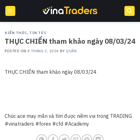
Skip
to
content
KIẾN THỨC
,
TIN TỨC
THỰC CHIẾN tham khảo ngày 08/03/24
POSTED ON
8 THÁNG 3, 2024
BY
QUÂN
THỰC CHIẾN tham khảo ngày 08/03/24
Chúc ace may mắn và tìm được niềm vui trong TRADING
#vinatraders #forex #cfd #Academy