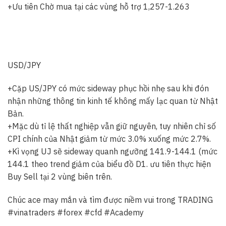
+Ưu tiên Chờ mua tại các vùng hỗ trợ 1,257-1.263
USD/JPY
+Cặp US/JPY có mức sideway phục hồi nhẹ sau khi đón
nhận những thông tin kinh tế không mấy lạc quan từ Nhật
Bản.
+Mặc dù tỉ lệ thất nghiệp vẫn giữ nguyên, tuy nhiên chỉ số
CPI chính của Nhật giảm từ mức 3.0% xuống mức 2.7%.
+Kì vọng UJ sẽ sideway quanh ngưỡng 141.9-144.1 (mức
144.1 theo trend giảm của biểu đồ D1. ưu tiên thực hiện
Buy Sell tại 2 vùng biên trên.
Chúc ace may mắn và tìm được niềm vui trong TRADING
#vinatraders
#forex
#cfd
#Academy