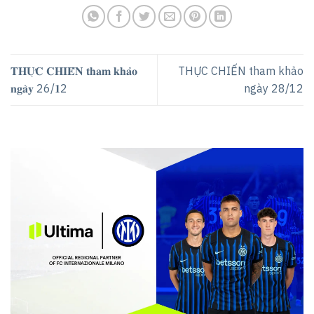
𝐓𝐇𝐔̛̣𝐂 𝐂𝐇𝐈𝐄̂́𝐍 𝐭𝐡𝐚𝐦 𝐤𝐡𝐚̉𝐨
THỰC CHIẾN tham khảo
𝐧𝐠𝐚̀𝐲 26/𝟏2
ngày 28/12