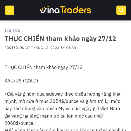
Skip
to
content
TIN TỨC
THỰC CHIẾN tham khảo ngày 27/12
POSTED ON
27 THÁNG 12, 2023
BY
QUÂN
THỰC CHIẾN tham khảo ngày 27/12
XAU/US (GOLD)
+Giá vàng hôm qua sideway theo chiều hướng tăng khá
mạnh, mở cửa ở mức 2054$/ounce và giảm trở lại mức
này, thế nhưng vào phiên Mỹ và cuối ngày giờ Việt Nam
giá vàng lại tăng mạnh trở lại lên mức cao nhất
2068$/ounce.
+Giá vàng tăng vào đêm khuya sao khi căn thẳng chính trị