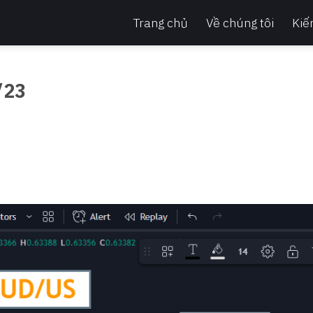
Trang chủ
Về chúng tôi
Kiế
/23