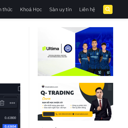
n thức
Khoá Học
Sàn uy tín
Liên hệ