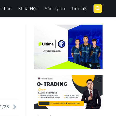
n thức
Khoá Học
Sàn uy tín
Liên hệ
11/23