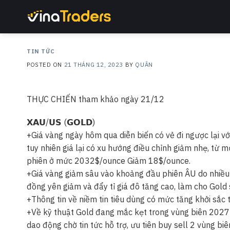
Skip
to
content
TIN TỨC
POSTED ON
21 THÁNG 12, 2023
BY
QUÂN
THỰC CHIẾN tham khảo ngày 21/12
𝗫𝗔𝗨/𝗨𝗦 (𝗚𝗢𝗟𝗗)
+Giá vàng ngày hôm qua diễn biến có vẻ đi ngược lại vớ
tuy nhiên giá lại có xu hướng điều chỉnh giảm nhẹ, 
phiên ở mức 2032$/ounce Giảm 18$/ounce.
+Giá vàng giảm sâu vào khoảng đầu phiên ÂU do nhiều th
đồng yên giảm và đẩy tỉ giá đô tăng cao, làm cho Gold 
+Thông tin về niềm tin tiêu dùng có mức tăng khởi sắc 
+Về kỹ thuật Gold đang mắc kẹt trong vùng biên 2027
dao động chờ tin tức hỗ trợ, ưu tiên buy sell 2 vùng biê