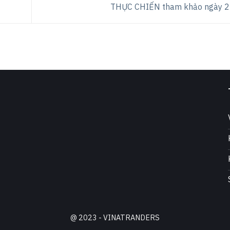
THỰC CHIẾN tham khảo ngày 
.
@ 2023 - VINATRANDERS