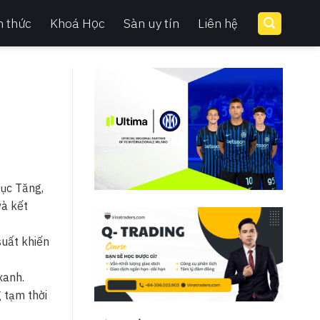
n thức
Khoá Học
Sàn uy tín
Liên hệ
tục Tăng,
và kết
suất khiến
xanh.
 tạm thời