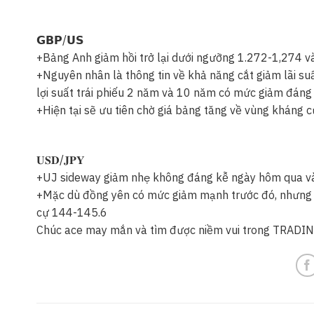
𝗚𝗕𝗣/𝗨𝗦
+Bảng Anh giảm hồi trở lại dưới ngưỡng 1.272-1,274 và 
+Nguyên nhân là thông tin về khả năng cắt giảm lãi su
lợi suất trái phiếu 2 năm và 10 năm có mức giảm đáng 
+Hiện tại sẽ ưu tiên chờ giá bảng tăng về vùng kháng
𝐔𝐒𝐃/𝐉𝐏𝐘
+UJ sideway giảm nhẹ không đáng kễ ngày hôm qua và 
+Mặc dù đồng yên có mức giảm mạnh trước đó, nhưng k
cự 144-145.6
Chúc ace may mắn và tìm được niềm vui trong TRADI