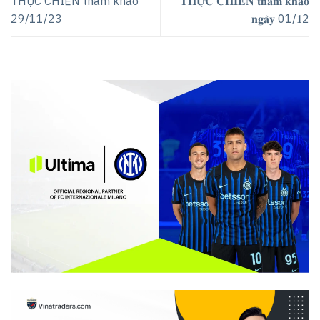
THỰC CHIẾN tham khảo
𝐓𝐇𝐔̛̣𝐂 𝐂𝐇𝐈𝐄̂́𝐍 𝐭𝐡𝐚𝐦 𝐤𝐡𝐚̉𝐨
29/11/23
𝐧𝐠𝐚̀𝐲 01/𝟏2