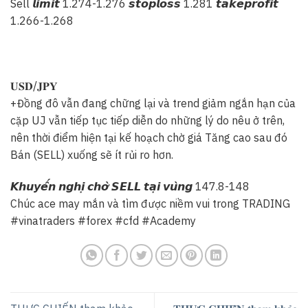
Sell 𝙡𝙞𝙢𝙞𝙩 1.274-1.276 𝙨𝙩𝙤𝙥𝙡𝙤𝙨𝙨 1.281 𝙩𝙖𝙠𝙚𝙥𝙧𝙤𝙛𝙞𝙩
1.266-1.268
𝐔𝐒𝐃/𝐉𝐏𝐘
+Đồng đô vẫn đang chững lại và trend giảm ngắn hạn của
cặp UJ vẫn tiếp tục tiếp diễn do những lý do nêu ở trên,
nên thời điểm hiện tại kế hoạch chờ giá Tăng cao sau đó
Bán (SELL) xuống sẽ ít rủi ro hơn.
𝙆𝙝𝙪𝙮𝙚̂́𝙣 𝙣𝙜𝙝𝙞̣ 𝙘𝙝𝙤̛̀ 𝙎𝙀𝙇𝙇 𝙩𝙖̣𝙞 𝙫𝙪̀𝙣𝙜 147.8-148
Chúc ace may mắn và tìm được niềm vui trong TRADING
#vinatraders
#forex
#cfd
#Academy