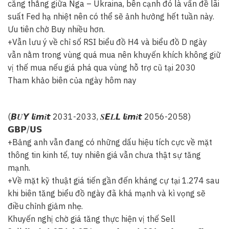
căng thẳng giữa Nga – Ukraina, bên cạnh đó là vấn đề lãi
suất Fed hạ nhiệt nên có thể sẽ ảnh hưởng hết tuần này.
Ưu tiên chờ Buy nhiều hơn.
+Vẫn lưu ý về chỉ số RSI biểu đồ H4 và biểu đồ D ngày
vẫn nằm trong vùng quá mua nên khuyến khích không giữ
vị thế mua nếu giá phá qua vùng hỗ trợ cũ tại 2030
Tham khảo biên của ngày hôm nay
(𝘽𝑼𝙔 𝙡𝒊𝙢𝒊𝙩 2031-2033, 𝑺𝙀𝑳𝙇 𝙡𝒊𝙢𝒊𝙩 2056-2058)
𝗚𝗕𝗣/𝗨𝗦
+Bảng anh vẫn đang có những dấu hiệu tích cực về mặt
thông tin kinh tế, tuy nhiên giá vẫn chưa thật sự tăng
mạnh.
+Về mặt kỹ thuật giá tiến gần đến kháng cự tại 1.274 sau
khi biên tăng biểu đồ ngày đã khá mạnh và kì vọng sẽ
điều chỉnh giảm nhẹ.
Khuyến nghị chờ giá tăng thực hiện vị thế Sell