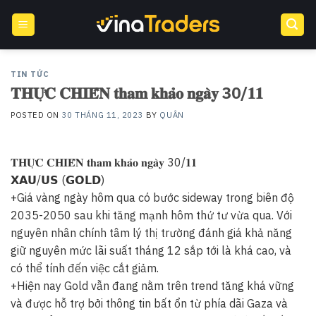
Skip
to
content
TIN TỨC
𝐓𝐇𝐔̛̣𝐂 𝐂𝐇𝐈𝐄̂́𝐍 𝐭𝐡𝐚𝐦 𝐤𝐡𝐚̉𝐨 𝐧𝐠𝐚̀𝐲 30/𝟏𝟏
POSTED ON
30 THÁNG 11, 2023
BY
QUÂN
𝐓𝐇𝐔̛̣𝐂 𝐂𝐇𝐈𝐄̂́𝐍 𝐭𝐡𝐚𝐦 𝐤𝐡𝐚̉𝐨 𝐧𝐠𝐚̀𝐲 30/𝟏𝟏
𝗫𝗔𝗨/𝗨𝗦 (𝗚𝗢𝗟𝗗)
+Giá vàng ngày hôm qua có bước sideway trong biên độ
2035-2050 sau khi tăng mạnh hôm thứ tư vừa qua. Với
nguyên nhân chính tâm lý thị trường đánh giá khả năng
giữ nguyên mức lãi suất tháng 12 sắp tới là khá cao, và
có thể tính đến việc cắt giảm.
+Hiện nay Gold vẫn đang nằm trên trend tăng khá vững
và được hỗ trợ bởi thông tin bất ổn từ phía dãi Gaza và